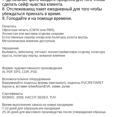
сделать сейф чывства клиента.
8. Отслеживающ пакет ежедневный для того чтобы
убеждаться приехать в время.
9. Голодайте и на помощи времени.
Печатать
Офсетная печать (CMYK или PMS)
Лоснистая или матовая отделка снаружи
Естественные серебр олова или политура золота внутрь
Металлическое влияние доступное
Украшение
Выбивать, debossing, пятнает лоснистую/матовую отделку, политуру
хруста, политуру перлы, кожаное влияние
Формат художественного произведения
AI, PDF, EPS, CDR, PSD
Вспомогательное оборудование
Вакуумируйте подносы формы (материал), подносы PVC/PET/APET
бархата, вставки губки/foam/EVA, замки, ручки
Сертификаты
ISO9001: 2008, HACCP, SEDEX, TUV
Время выполнения заказа на новую продукцию
7-10 дней для образцов pre-продукции
25-30 дней для массового производства после утверждения образца