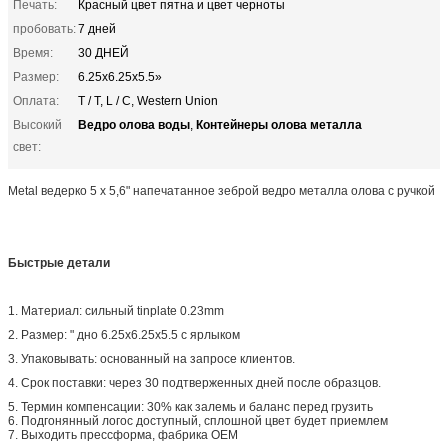
Печать:
Красный цвет пятна и цвет черноты
пробовать:
7 дней
Время:
30 ДНЕЙ
Размер:
6.25x6.25x5.5»
Оплата:
T / T, L / C, Western Union
Ведро олова воды
Контейнеры олова металла
Высокий
,
свет:
Metal ведерко 5 x 5,6" напечатанное зеброй ведро металла олова с ручкой
Быстрые детали
1. Материал: сильный tinplate 0.23mm
2. Размер: " дно 6.25x6.25x5.5 с ярлыком
3. Упаковывать: основанный на запросе клиентов.
4. Срок поставки: через 30 подтверженных дней после образцов.
5. Термин компенсации: 30% как залемь и баланс перед грузить
6. Подгонянный логос доступный, сплошной цвет будет приемлем
7. Выходить прессформа, фабрика OEM