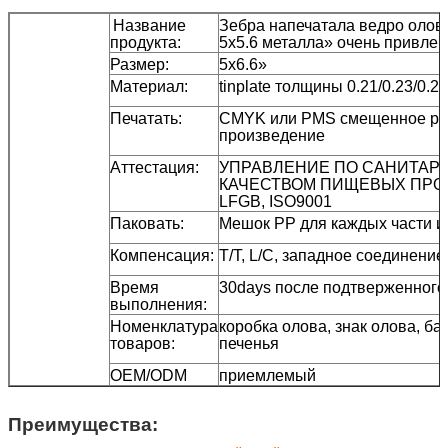
Название
Зебра напечатала ведро олова
продукта:
5x5.6 металла» очень привле
Размер:
5x6.6»
Материал:
tinplate толщины 0.21/0.23/0.2
Печатать:
CMYK или PMS смещенное prin
произведение
Аттестация:
УПРАВЛЕНИЕ ПО САНИТАР
КАЧЕСТВОМ ПИЩЕВЫХ ПРОД
LFGB, ISO9001
Паковать:
Мешок PP для каждых части и
Компенсация:
T/T, L/C, западное соединение
Время
30days после подтверженного
выполнения:
Номенклатура
коробка олова, знак олова, бан
товаров:
печенья
OEM/ODM
приемлемый
Преимущества: