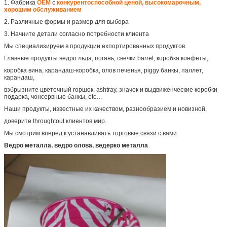
1. Фабрика
OEM
с
конкурентоспособной ценой, высокомарочным,
хорошим обслуживанием
2. Различные формы и размер для выбора
3. Начните детали согласно потребности клиента
Мы специализируем в продукции ехпортированных продуктов.
Главные продукты ведро льда, погань, свечки barrel, коробка конфеты,
коробка вина, карандаш-коробка, олов печенья, piggy банкы, паллет,
карандаш,
взбрызните цветочный горшок, ashtray, значок и выдвиженческие коробки
подарка, чонсервные банкы, etc…
Наши продукты, известные их качеством, разнообразием и новизной,
доверите throughtout клиентов мир.
Мы смотрим вперед к устанавливать торговые связи с вами.
Ведро металла, ведро олова, ведерко металла