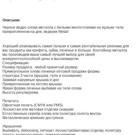
Описание
Черное ведро олова металла с белыми многоточиями на ярлыке тела
прикрепленном на дне, ведерке Metail
Хороший упаковывать самая лучшая и самая рентабельная реклама для
вас продукты как конфета, гайка, печенье и больше. Контейнер металла
мы производим ваши самый лучший выбор для своей
конкурентоспособной цены и высокомарочн.
Спецификации
Размер продукта: любой принятый размер
Прямоугольное олово печенья оптовой продажи формы
структура 3-части (крышка, тело и основание)
Завивая наружные крышка и дно
Прикрепленная на петлях крышка
Яркая форма печенья выбивая на теле олова
Высота регулируема
Печатать
Офсетная печать (CMYK или PMS)
Лоснистая или матовая отделка снаружи
Естественные серебр олова или политура золота внутрь
Металлическое влияние доступное
Украшение
Выбивать, debossing, пятнает лоснистую/матовую отделку, политуру
хруста, политуру перлы, кожаное влияние