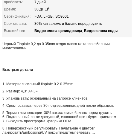
пробовать:
7 дней
Время:
30 ДНЕЙ
Сертификация:
FDA, LFGB, ISO9001
Срок оплаты:
30% как залемь и баланс перед грузить
Ведро олова цилиндроида
Ведро олова воды
Высокий свет:
,
Черный Tinplate 0,2 до 0.35mm ведра олова металла с белыми
многоточиями
Быстрые детали
1. Материал: сильный tinplate 0.2-0.35mm
2. Размер: 4,3" X4.3»
3. Упаковывать: основанный на запросе клиентов.
4. Срок поставки: через 30 подтверженных дней после образцов.
5. Термин компенсации: 30% как залемь и баланс перед грузить
6. Подгонянный логос доступный, сплошной цвет будет приемлем
7. Выходить прессформа, фабрика OEM
8. Поверхностный регулировать: Печатание 4 цветов/
лакировать/Embossing/UV покрытие/штемпелевать….