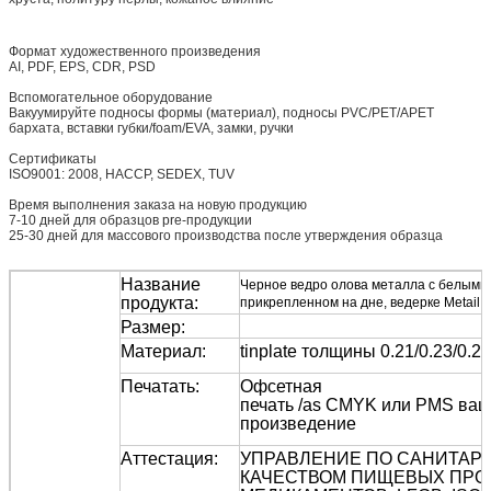
Формат художественного произведения
AI, PDF, EPS, CDR, PSD
Вспомогательное оборудование
Вакуумируйте подносы формы (материал), подносы PVC/PET/APET
бархата, вставки губки/foam/EVA, замки, ручки
Сертификаты
ISO9001: 2008, HACCP, SEDEX, TUV
Время выполнения заказа на новую продукцию
7-10 дней для образцов pre-продукции
25-30 дней для массового производства после утверждения образца
Название
Черное ведро олова металла с белыми
продукта:
прикрепленном на дне, ведерке Metail
Размер:
Материал
:
tinplate толщины 0.21/0.23/0.2
Печатать:
Офсетная
печать /as CMYK или PMS ва
произведение
Аттестация:
УПРАВЛЕНИЕ ПО САНИТАР
КАЧЕСТВОМ ПИЩЕВЫХ ПРО