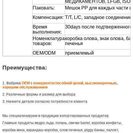
МЕДИКАМЕНТОВ, LFGB, ISO9
Паковать:
Мешок PP для каждых части и
Компенсация:
T/T, L/C, западное соединение
Время
30days после подтверженного
выполнения:
Номенклатура
коробка олова, знак олова, бан
товаров:
печенья
OEM/ODM
приемлемый
Преимущества:
1. Фабрика
OEM
с
конкурентоспособной ценой, высокомарочным,
хорошим обслуживанием
2. Различные формы и размер для выбора
3. Начните детали согласно потребности клиента
Мы специализируем в продукции ехпортированных продуктов.
Главные продукты ведро льда, погань, свечки barrel, коробка конфеты,
коробка вина, карандаш-коробка, олов печенья, piggy банкы, паллет,