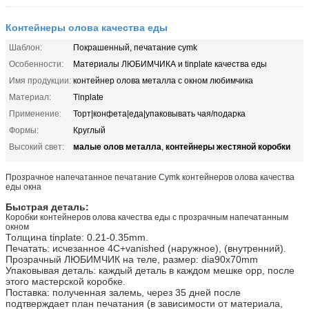
Контейнеры олова качества еды
Шаблон:
Покрашенный, печатание cymk
Особенности:
Материалы ЛЮБИМЧИКА и tinplate качества еды
Имя продукции:
контейнер олова металла с окном любимчика
Материал:
Tinplate
Применение:
Торт|конфета|еда|упаковывать чая/подарка
Формы:
Круглый
малые олов металла
контейнеры жестяной коробки
Высокий свет:
,
Прозрачное напечатанное печатание Cymk контейнеров олова качества
еды окна
Быстрая деталь:
Коробки контейнеров олова качества еды с прозрачным напечатанным
окном
Толщина tinplate: 0.21-0.35mm.
Печатать: исчезанное 4C+vanished (наружное), (внутренний).
Прозрачный ЛЮБИМЧИК на теле, размер: dia90x70mm
Упаковывая деталь: каждый деталь в каждом мешке opp, после
этого мастерской коробке.
Поставка: полученная залемь, через 35 дней после
подтверждает план печатания (в зависимости от материала,