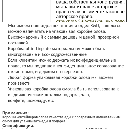
ваша собственная конструкция,
мы защитит ваше авторское
право если вы имеете законное
авторское право.
структура 3-части (крышка, тело
Мы имеем наш отдел печатания и отдел R&D, ваш логос
и основание)
Яркое изображение выбивая на
можно напечатать на упаковывая коробке олова.
теле олова
Высокомарочный с самым дешевым ценой, проворной
Высота регулируема
поставкой.
Коробка oftin Tinplate материальная может быть
Печатать
Печатание CMYK на вне окне
многоразовые и Eco- содружественные
коробки ювелирных изделий
оно может быть различн
Если клиентам нужно держать их конфиденциальные
согласно вашему запросу
права, то мы подпишем конфиденциальное согласование
с клиентами, и держим его серьезно.
Характеристики
Рециркулируйте и durable
Любая форма упаковывая коробки олова мы можем
eco-содружественный материал
произвести
офсетная печать с хорошими
чернилами безопасности
Упаковывая коробка олова смогла быть использована к
выдвиженческим деталям подарка, чаю,
Поверхность
Политура/матовое, выбивающ и
конфете, шоколаду, etc
debossing приемлемы
быть в зависимости от
Применения:
Конкурентоспособная
определяют размер, материал,
Коробки контейнеров олова качества еды с прозрачным напечатанным
цена
печатание, отделки после-
окном для упаковывать еды и подарка
печатания, количество и
Спецификации:
упаковка.