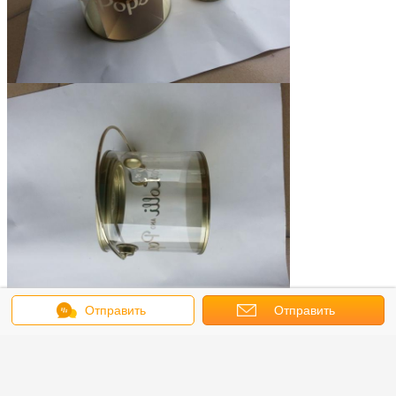
small metal tins
tin can containers
Отправить
Отправить
Бирки:
,
,
tin food containers
сообщение
запрос
Получить лучшую цену для