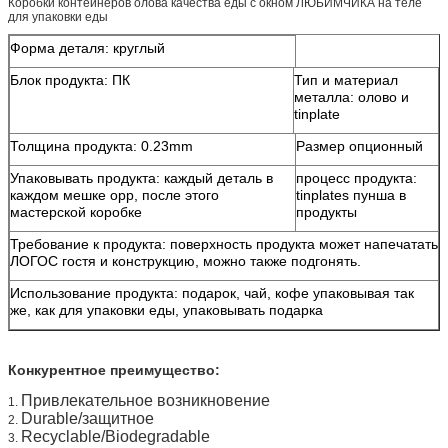
Коробки контейнеров олова качества еды с окном ЛЮБИМЧИКА на теле
мы настаиваем на
для упаковки еды
конкурентоспособной цене для
Форма деталя: круглый
наших клиентов для того чтобы
держать длинние хорошие
Блок продукта: ПК
Тип и материал
отношения с каждыми другими.
металла: олово и
tinplate
Толщина продукта: 0.23mm
Размер опционный
Упаковывать продукта: каждый деталь в
процесс продукта:
каждом мешке opp, после этого
tinplates пунша в
мастерской коробке
продукты
Требование к продукта: поверхность продукта может напечатать
ЛОГОС гостя и конструкцию, можно также подгонять.
Использование продукта: подарок, чай, кофе упаковывая так
же, как для упаковки еды, упаковывать подарка
Конкурентное преимущество:
Привлекательное возникновение
1.
Durable/защитное
2.
Recyclable/Biodegradable
3.