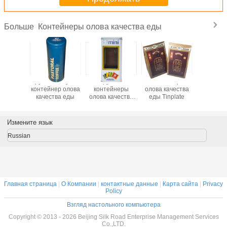
Контейнеры олова качества еды
Больше
нер 4C
Круглый голубой
Квадратные
Контейнеры
Прямоуг
бломока
контейнер олова
контейнеры
олова качества
жестя
оробки
качества еды
олова качества
еды Tinplate
контейне
ачества
еды
пище
печатал
проду
льшое
Измените язык
мяты с
иром
Russian
Главная страница
|
О Компании
|
контактные данные
|
Карта сайта
|
Privacy
Policy
Взгляд настольного компьютера
Copyright © 2013 - 2026 Beijing Silk Road Enterprise Management Services
Co.,LTD.