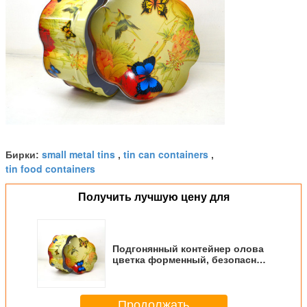
small metal tins
tin can containers
Бирки:
,
,
tin food containers
Получить лучшую цену для
Подгонянный контейнер олова
цветка форменный, безопасные
тары для хранения еды
Продолжать