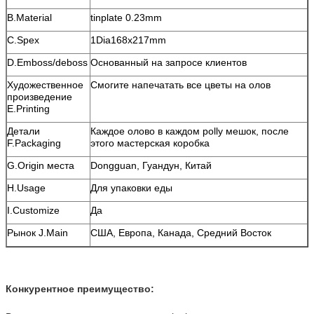
B.Material
tinplate 0.23mm
C.Spex
1Dia168x217mm
D.Emboss/deboss
Основанный на запросе клиентов
Художественное
Смогите напечатать все цветы на олов
произведение
E.Printing
Детали
Каждое олово в каждом polly мешок, после
F.Packaging
этого мастерская коробка
G.Origin места
Dongguan, Гуандун, Китай
H.Usage
Для упаковки еды
I.Customize
Да
Рынок J.Main
США, Европа, Канада, Средний Восток
Конкурентное преимущество: