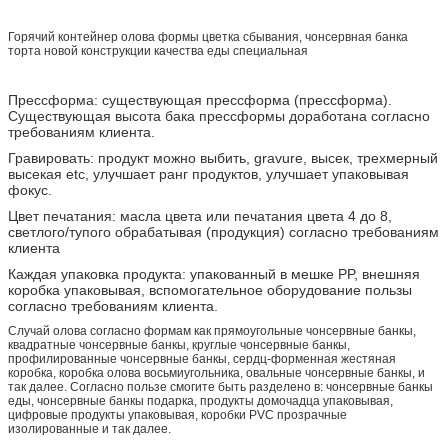
Горячий контейнер олова формы цветка сбывания, чонсервная банка
торта новой конструкции качества еды специальная
Прессформа: существующая прессформа (прессформа).
Существующая высота бака прессформы доработана согласно
требованиям клиента.
Гравировать: продукт можно выбить, gravure, высек, трехмерный
высекая etc, улучшает ранг продуктов, улучшает упаковывая
фокус.
Цвет печатания: масла цвета или печатания цвета 4 до 8,
светлого/тупого обрабатывая (продукция) согласно требованиям
клиента
Каждая упаковка продукта: упакованный в мешке PP, внешняя
коробка упаковывая, вспомогательное оборудование пользы
согласно требованиям клиента.
Случай олова согласно формам как прямоугольные чонсервные банкы,
квадратные чонсервные банкы, круглые чонсервные банкы,
профилированные чонсервные банкы, сердц-форменная жестяная
коробка, коробка олова восьмиугольника, овальные чонсервные банкы, и
так далее. Согласно пользе смогите быть разделено в: чонсервные банкы
еды, чонсервные банкы подарка, продукты домочадца упаковывая,
цифровые продукты упаковывая, коробки PVC прозрачные
изолированные и так далее.