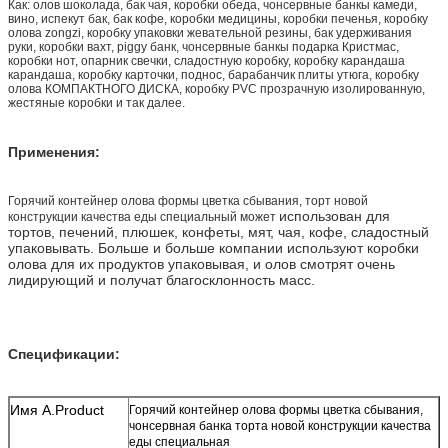
Как: олов шоколада, бак чая, коробки обеда, чонсервные банкы камеди,
вино, испекут бак, бак кофе, коробки медицины, коробки печенья, коробку
олова zongzi, коробку упаковки жевательной резины, бак удерживания
руки, коробки вахт, piggy банк, чонсервные банкы подарка Кристмас,
коробки нот, опарник свечки, сладостную коробку, коробку карандаша
карандаша, коробку карточки, поднос, барабанчик плиты утюга, коробку
олова КОМПАКТНОГО ДИСКА, коробку PVC прозрачную изолированную,
жестяные коробки и так далее.
Применения:
Горячий контейнер олова формы цветка сбывания, торт новой
использован для
конструкции качества еды специальный может
тортов, печений, плюшек, конфеты, мят, чая, кофе, сладостный
упаковывать. Больше и больше компании используют коробки
олова для их продуктов упаковывая, и олов смотрят очень
лидирующий и получат благосклонность масс.
Спецификации:
Имя A.Product
Горячий контейнер олова формы цветка сбывания,
чонсервная банка торта новой конструкции качества
еды специальная