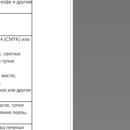
 кофе и другим
 4 (CMYK) или
: светлое
 тупое
 масло,
а
кое или другие
асло, тупое
ияния перлы,
ова печенья