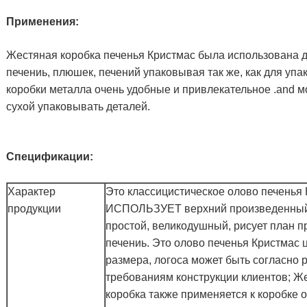
Применения:
Жестяная коробка печенья Кристмас была использована д
печениь, плюшек, печений упаковывая так же, как для уп
коробки металла очень удобные и привлекательное .and м
сухой упаковывать деталей.
Спецификации:
Характер
Это классицистическое олово печенья 
продукции
ИСПОЛЬЗУЕТ верхний произведенный t
простой, великодушный, рисует план 
печениь. Это олово печенья Кристмас ц
размера, логоса может быть согласно
требованиям конструкции клиентов; Ж
коробка также применяется к коробке 