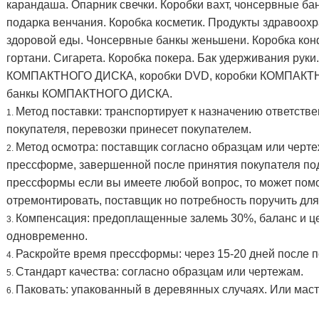
карандаша. Опарник свечки. Коробки вахт, чонсервные ба
подарка венчания. Коробка косметик. Продукты здравоох
здоровой еды. Чонсервные банкы женьшени. Коробка конф
гортани. Сигарета. Коробка покера. Бак удерживания руки.
КОМПАКТНОГО ДИСКА, коробки DVD, коробки КОМПАКТ
банкы КОМПАКТНОГО ДИСКА.
Метод поставки: транспортирует к назначению ответст
1.
покупателя, перевозки принесет покупателем.
Метод осмотра: поставщик согласно образцам или черте
2.
прессформе, завершенной после принятия покупателя по
прессформы если вы имеете любой вопрос, то может пом
отремонтировать, поставщик но потребность поручить для
Компенсация: предоплащенные залемь 30%, баланс и 
3.
одновременно.
Раскройте время прессформы: через 15-20 дней после п
4.
Стандарт качества: согласно образцам или чертежам.
5.
Паковать: упакованный в деревянных случаях. Или маст
6.