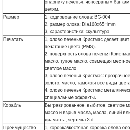
опарнику печенья, чонсервным банкам
целям.
Размер
1, кодирвоание олова: BG-004
2, размер олова: Dia168x65Hmm
3, характеристики: скульптура
Печатать
1, олово печенья Кристмас делает цвет
печатание цвета (PMS).
2, поверхность олова печенья Кристмас
масло, тупое масло, совмещая местное
светлое масло
3, олово печенья Кристмас: прозрачное
золото, масло, таможня все виды цвет
4, олово печенья Кристмас металличес
специальные эффекты.
Корабль
Выгравированное, выбитое, светлое м
масло и взрыв масла, масла, линий вл
диаманта, чертежа 3 d
Преимущество
1, коробка/жестяная коробка олова ол