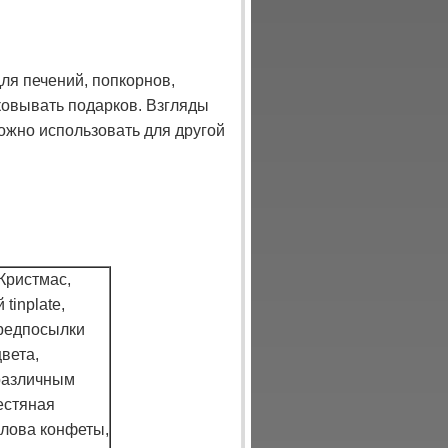
ля печений, попкорнов,
аковывать подарков. Взгляды
ожно использовать для другой
Кристмас,
inplate,
предпосылки
вета,
 различным
естяная
олова конфеты,