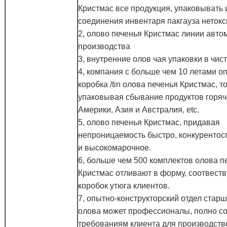
Кристмас все продукция, упаковывать
соединения инвентаря пакгауза нетокс
2, олово печенья Кристмас линии авто
производства
3, внутренние олов чая упаковки в чис
4, компания с больше чем 10 летами оп
коробка /tin олова печенья Кристмас, т
упаковывая сбывание продуктов горяч
Америки, Азия и Австралия, etc.
5, олово печенья Кристмас, придавая
непроницаемость быстро, конкурентос
и высокомарочное.
6, больше чем 500 комплектов олова п
Кристмас отливают в форму, соотвест
коробок утюга клиентов.
7, опытно-конструкторский отдел старш
олова может профессионалы, полно с
требованиям клиента для производств