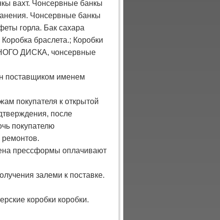
нкы вахт. Чонсервные банкы
ранения. Чонсервные банкы
еты горла. Бак сахара
 Коробка браслета.; Коробки
НОГО ДИСКА, чонсервные
вен поставщиком именем
жам покупателя к открытой
дтверждения, после
очь покупателю
 ремонтов.
цена прессформы оплачивают
олучения залеми к поставке.
ерские коробки коробки.