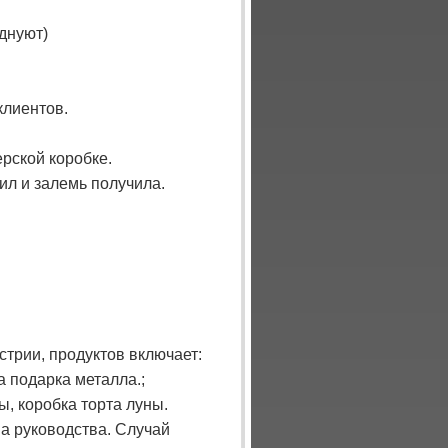
днуют)
клиентов.
ерской коробке.
дил и залемь получила.
трии, продуктов включает:
а подарка металла.;
ы, коробка торта луны.
а руководства. Случай