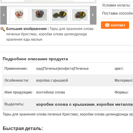
Условия оплаты:
Поставка способн
контакт
Большие изображения :
Тары для хранения олова
печенья Кристмас, коробки олова цилиндроида
хранения еды малые
Подробное описание продукта
Применение:
еда|Печенье|конфета|Печенье
цвет:
Особенности:
коробка с крышкой
Материал
Имя продукции:
контейнер олова
Формы:
коробки олова с крышками
коробки металла
Выделить:
,
Тары для хранения олова печенья Кристмас, коробки олова цилиндроида 
Быстрая деталь: