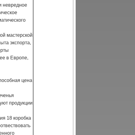
 и невредное
ическое
матического
той мастерской
ыта экспорта,
орты
ее в Европе,
пособная цена
еченья
вуют продукции
ия 18 коробка
оотвествовать
енного