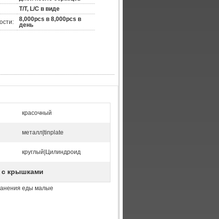
T/T, L/C в виде
8,000pcs в 8,000pcs в
ости:
день
красочный
:
металл|tinplate
круглый|Цилиндроид
 с крышками
хранения еды малые