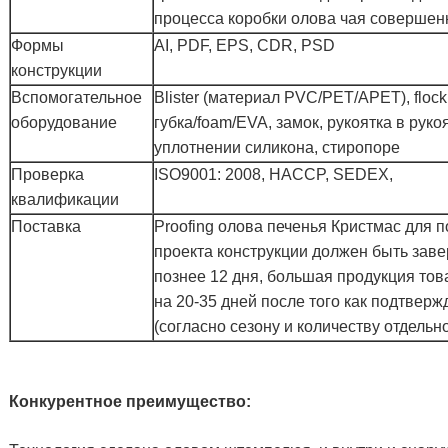
процесса коробки олова чая совершен
Формы
AI, PDF, EPS, CDR, PSD
конструкции
Вспомогательное
Blister (материал PVC/PET/APET), floc
оборудование
губка/foam/EVA, замок, рукоятка в рукоя
уплотнении силикона, стиропоре
Проверка
ISO9001: 2008, HACCP, SEDEX,
квалификации
Поставка
Proofing олова печенья Кристмас для 
проекта конструкции должен быть зав
познее 12 дня, большая продукция то
на 20-35 дней после того как подтвер
(согласно сезону и количеству отдельно
Конкурентное преимущество: