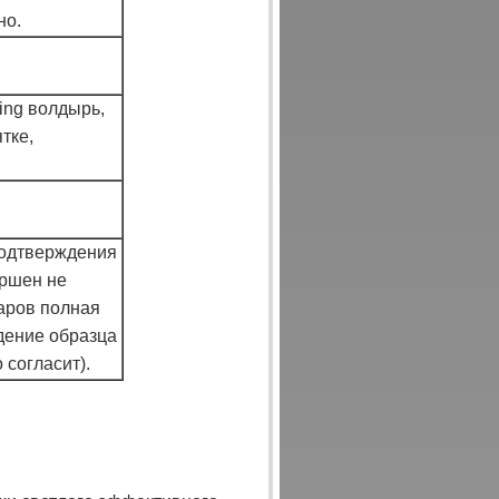
но.
king волдырь,
тке,
подтверждения
ершен не
варов полная
ждение образца
 согласит).