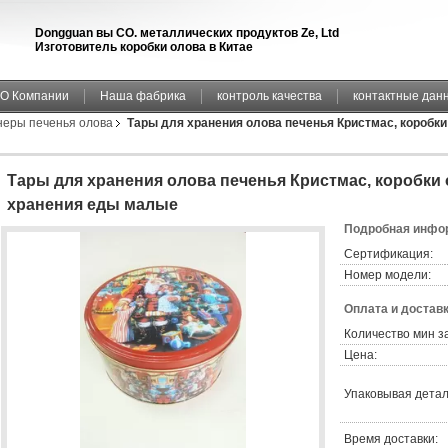
Dongguan вы CO. металлических продуктов Ze, Ltd
Изготовитель коробки олова в Китае
О Компании
Наша фабрика
контроль качества
контактные дан
неры печенья олова
Тары для хранения олова печенья Кристмас, коробк
Тары для хранения олова печенья Кристмас, коробки
хранения еды малые
Подробная инфор
Сертификация:
Номер модели:
Оплата и доставк
Количество мин з
Цена:
Упаковывая детал
Время доставки: