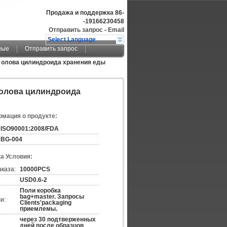
Продажа и поддержка
86-
-19166230458
Отправить запрос
-
Email
Select Language
ные
Отправить запрос
и олова цилиндроида хранения еды
 олова цилиндроида
мация о продукте:
ISO90001:2008/FDA
BG-004
а Условия:
аказа:
10000PCS
USD0.6-2
Поли коробка
bag+master. Запросы
и:
Clients'packaging
приемлемы.
через 30 подтверженных
дней после образцов