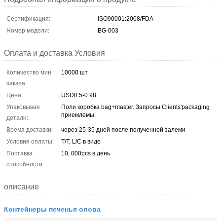
Сертификация:
ISO90001:2008/FDA
Номер модели:
BG-003
Оплата и доставка Условия
Количество мин
10000 шт
заказа:
Цена:
USD0.5-0.98
Упаковывая
Поли коробка bag+master. Запросы Clients'packaging
приемлемы.
детали:
Время доставки:
через 25-35 дней после полученной залеми
Условия оплаты:
T/T, L/C в виде
Поставка
10, 000pcs в день
способности:
описание
Контейнеры печенья олова