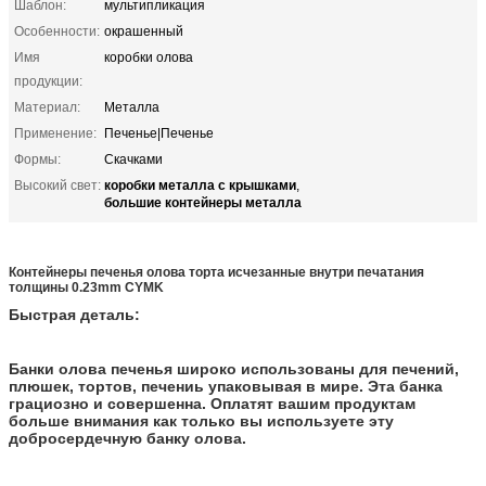
Шаблон:
мультипликация
Особенности:
окрашенный
Имя
коробки олова
продукции:
Материал:
Металла
Применение:
Печенье|Печенье
Формы:
Скачками
коробки металла с крышками
Высокий свет:
,
большие контейнеры металла
Контейнеры печенья олова торта исчезанные внутри печатания
толщины 0.23mm CYMK
Быстрая деталь:
Банки олова печенья широко использованы для печений,
плюшек, тортов, печениь упаковывая в мире. Эта банка
грациозно и совершенна. Оплатят вашим продуктам
больше внимания как только вы используете эту
добросердечную банку олова.