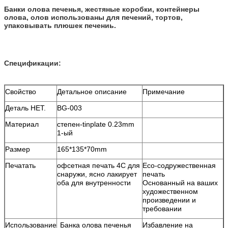
Банки олова печенья, жестяные коробки, контейнеры
олова, олов использованы для печений, тортов,
упаковывать плюшек печениь.
Спецификации:
Свойство
Детальное описание
Примечание
Деталь НЕТ.
BG-003
Материал
степен-tinplate 0.23mm
1-ый
Размер
165*135*70mm
Печатать
офсетная печать 4C для
Eco-содружественная
снаружи, ясно лакирует
печать
оба для внутренности
Основанный на ваших
художественном
произведении и
требовании
Использование
Банка олова печенья
Избавление на