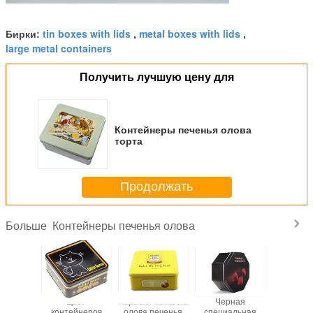
tin boxes with lids
metal boxes with lids
Бирки:
,
,
large metal containers
Получить лучшую цену для
Контейнеры печенья олова
торта
Продолжать
Контейнеры печенья олова
Больше
атные
Цвет
Коробки металла
Черная
Напечат
йнеры
контейнеров
олова печенья
специальная
шарж