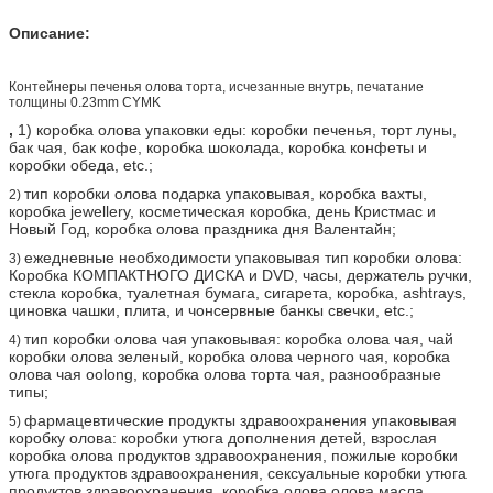
Описание:
Контейнеры печенья олова торта, исчезанные внутрь, печатание
толщины 0.23mm CYMK
,
1) коробка олова упаковки еды: коробки печенья, торт луны,
бак чая, бак кофе, коробка шоколада, коробка конфеты и
коробки обеда, etc.;
тип коробки олова подарка упаковывая, коробка вахты,
2)
коробка jewellery, косметическая коробка, день Кристмас и
Новый Год, коробка олова праздника дня Валентайн;
ежедневные необходимости упаковывая тип коробки олова:
3)
Коробка КОМПАКТНОГО ДИСКА и DVD, часы, держатель ручки,
стекла коробка, туалетная бумага, сигарета, коробка, ashtrays,
циновка чашки, плита, и чонсервные банкы свечки, etc.;
тип коробки олова чая упаковывая: коробка олова чая, чай
4)
коробки олова зеленый, коробка олова черного чая, коробка
олова чая oolong, коробка олова торта чая, разнообразные
типы;
фармацевтические продукты здравоохранения упаковывая
5)
коробку олова: коробки утюга дополнения детей, взрослая
коробка олова продуктов здравоохранения, пожилые коробки
утюга продуктов здравоохранения, сексуальные коробки утюга
продуктов здравоохранения, коробка олова олова масла