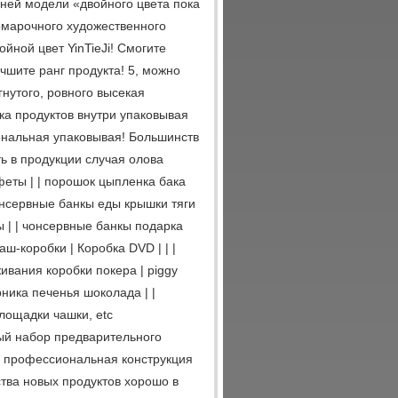
ней модели «двойного цвета пока
омарочного художественного
йной цвет YinTieJi! Смогите
чшите ранг продукта! 5, можно
гнутого, ровного высекая
овка продуктов внутри упаковывая
ональная упаковывая! Большинств
 в продукции случая олова
феты | | порошок цыпленка бака
чонсервные банкы еды крышки тяги
ры | | чонсервные банкы подарка
-коробки | Коробка DVD | | |
живания коробки покера | piggy
рника печенья шоколада | |
лощадки чашки, etc
ый набор предварительного
е профессиональная конструкция
тва новых продуктов хорошо в