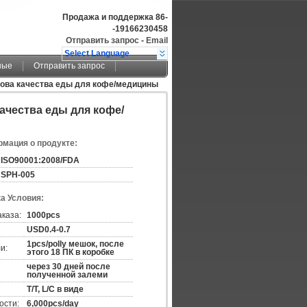
Продажа и поддержка
86-
-19166230458
Отправить запрос
-
Email
Select Language
ные
Отправить запрос
ова качества еды для кофе/медицины
чества еды для кофе/
мация о продукте:
ISO90001:2008/FDA
SPH-005
а Условия:
аказа:
1000pcs
USD0.4-0.7
1pcs/polly мешок, после
и:
этого 18 ПК в коробке
через 30 дней после
полученной залеми
T/T, L/C в виде
ости:
6,000pcs/day