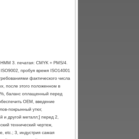
X98HMM 3. печатая: CMYK + PMS/4.
: ISO9002, пробуя время ISO14001
с требованиями фактического числа
ых, после этого положенном в
 40%, баланс оплащенный перед
 обеспечить OEM, введение
олов-покрынный утюг,
й и другой металл;] перед 2,
кий технический чертеж,
 etc.; 3, индустрия самая