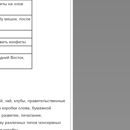
веты на олов
ly мешок, после
ывать конфеты
дний Восток,
, чай, клубы, правительственные
и коробки олова, бумажной
 развитие, печатание,
тку различных типов чонсервных
в коробку.