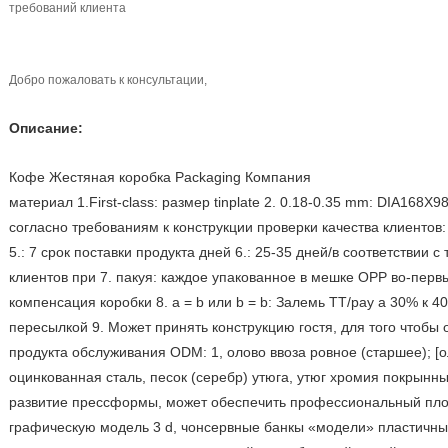
требований клиента
Добро пожаловать к консультации,
Описание:
Кофе Жестяная коробка Packaging Компания
материал 1.First-class: размер tinplate 2. 0.18-0.35 mm: DIA168
согласно требованиям к конструкции проверки качества клиентов
5.: 7 срок поставки продукта дней 6.: 25-35 дней/в соответствии 
клиентов при 7. пакуя: каждое упакованное в мешке OPP во-перв
компенсация коробки 8. a = b или b = b: Залемь TT/pay a 30% к
пересылкой 9. Может принять конструкцию гостя, для того чтобы
продукта обслуживания ODM: 1, олово ввоза ровное (старшее); [
оцинкованная сталь, песок (серебр) утюга, утюг хромия покрынны
развитие прессформы, может обеспечить профессиональный плос
графическую модель 3 d, чонсервные банкы «модели» пластичные,