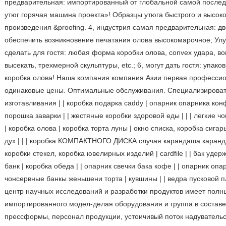
предварительная: импортированный от глобальной самой послед
утюг горячая машина проекта»! Образцы утюга быстрого и высок
произведения &proofing. 4, индустрия самая предварительная: дво
обеспечить возникновение печатания олова высокомарочное; Улу
сделать для гостя: любая форма коробки олова, convex удара, во
высекать, трехмерной скульптуры, etc.; 6, могут дать гостя: упак
коробка олова! Наша компания компания Азии первая професси
одинаковые цены. Оптимальные обслуживания. Специализировать
изготавливания | | коробка подарка caddy | опарник опарника кон
порошка заварки | | жестяные коробки здоровой еды | | | легкие 
| коробка олова | коробка торта луны | окно списка, коробка сига
дух | | | коробка КОМПАКТНОГО ДИСКА случая карандаша карандаш
коробки стекел, коробка ювелирных изделий | cardfile | | бак удер
банк | коробка обеда | | опарник свечки бака кофе | | опарник опа
чонсервные банкы женьшени торта | кувшины | | ведра пусковой п
центр научных исследований и разработки продуктов имеет полн
импортированного модел-делая оборудования и группа в состав
прессформы, персонал продукции, устоичивый поток надувательс