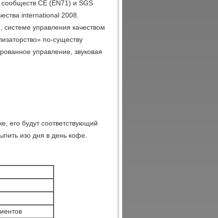
з сообществ CE (EN71) и SGS
ства international 2008.
, системе управления качеством
лизаторство» по-существу
рованное управление, звуковая
е, его будут соответствующий
ыпить изо дня в день кофе.
лиентов