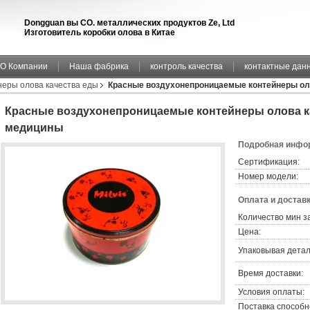
Dongguan вы CO. металлических продуктов Ze, Ltd
Изготовитель коробки олова в Китае
О Компании
Наша фабрика
контроль качества
контактные дан
неры олова качества еды
Красные воздухонепроницаемые контейнеры ол
Красные воздухонепроницаемые контейнеры олова ка
медицины
Подробная инфор
Сертификация:
Номер модели:
Оплата и доставк
Количество мин з
Цена:
Упаковывая детал
Время доставки:
Условия оплаты:
Поставка способн