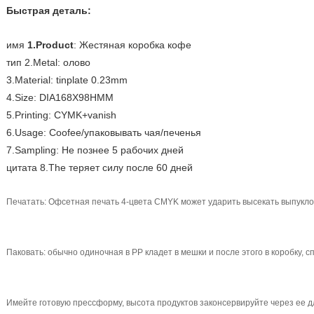
Быстрая деталь:
имя
1.Product
: Жестяная коробка кофе
тип 2.Metal: олово
3.Material: tinplate 0.23mm
4.Size: DIA168X98HMM
5.Printing: CYMK+vanish
6.Usage: Coofee/упаковывать чая/печенья
7.Sampling: Не познее 5 рабочих дней
цитата 8.The теряет силу после 60 дней
Печатать: Офсетная печать 4-цвета CMYK может ударить высекать выпуклой
Паковать: обычно одиночная в PP кладет в мешки и после этого в коробку,
Имейте готовую прессформу, высота продуктов законсервируйте через ее д