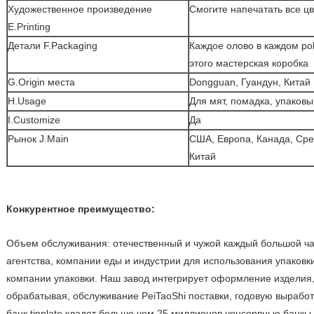
Художественное произведение
Смогите напечатать все ц
E.Printing
Детали F.Packaging
Каждое олово в каждом pol
этого мастерская коробка
G.Origin места
Dongguan, Гуандун, Китай
H.Usage
Для мят, помадка, упаков
I.Customize
Да
Рынок J.Main
США, Европа, Канада, Сре
Китай
Конкурентное преимущество:
Объем обслуживания: отечественный и чужой каждый большой чай
агентства, компании еды и индустрии для использования упаковк
компании упаковки. Наш завод интегрирует оформление изделия,
обрабатывая, обслуживание PeiTaoShi поставки, годовую вырабо
банк tinplate кладет больше чем 25 миллионов чонсервные банкы 