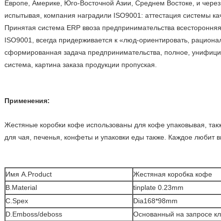
Европе, Америке, Юго-Восточной Азии, Среднем Востоке, и чере
испытывая, компания наградили ISO9001: аттестация системы каче
Принятая система ERP ввоза предпринимательства всесторонняя
ISO9001, всегда придерживается к «люд-ориентировать, рациона
сформированная задача предпринимательства, полное, унифици
система, картина заказа продукции пропуская.
Применения:
Жестяные коробки кофе использованы для кофе упаковывая, такж
для чая, печенья, конфеты и упаковки еды также. Каждое любит в
Имя A.Product
Жестяная коробка кофе
B.Material
tinplate 0.23mm
C.Spex
Dia168*98mm
D.Emboss/deboss
Основанный на запросе к