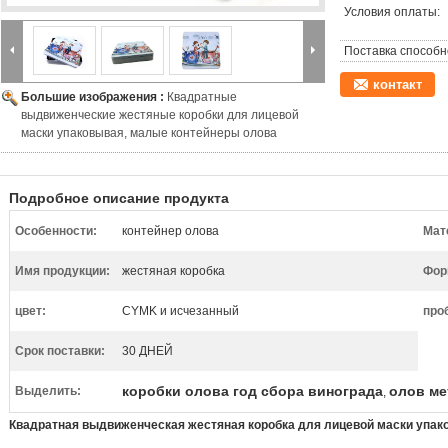
Условия оплаты:
Поставка способн
контакт
Большие изображения :
Квадратные
выдвиженческие жестяные коробки для лицевой
маски упаковывая, малые контейнеры олова
Подробное описание продукта
Особенности:
контейнер олова
Мат
Имя продукции:
жестяная коробка
Фор
цвет:
CYMK и исчезанный
про
Срок поставки:
30 ДНЕЙ
коробки олова год сбора винограда
олов ме
Выделить:
,
Квадратная выдвиженческая жестяная коробка для лицевой маски упак