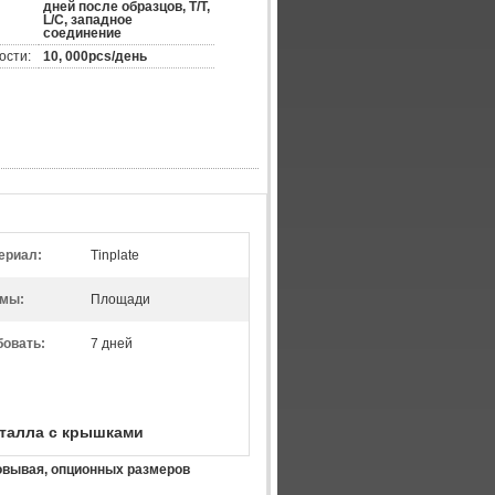
дней после образцов, T/T,
L/C, западное
соединение
ости:
10, 000pcs/день
ериал:
Tinplate
мы:
Площади
бовать:
7 дней
талла с крышками
овывая, опционных размеров