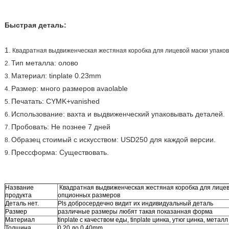
Быстрая деталь:
1.
Квадратная выдвиженческая жестяная коробка для лицевой маски упако
Тип металла: олово
2.
Материал: tinplate 0.23mm
3.
Размер: много размеров avaolable
4.
Печатать: CYMK+vanished
5.
Использование: вахта и выдвиженческий упаковывать деталей.
6.
Пробовать: Не познее 7 дней
7.
Образец стоимый с искусством: USD250 для каждой версии.
8.
Прессформа: Существовать.
9.
Название
Квадратная выдвиженческая жестяная коробка для лицев
продукта
опционных размеров
Деталь нет.
Pls добросердечно видит их индивидуальный деталь
Размер
различные размеры любят такая показанная форма
Материал
tinplate с качеством еды, tinplate цинка, утюг цинка, металл
Толщина
0,20 до 0.40mm