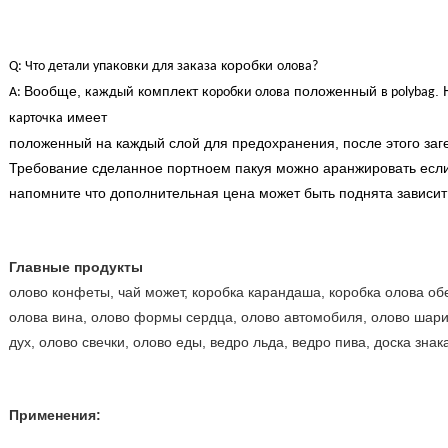
коробки
Q: Что детали упаковки для заказа
олова?
Вообще,
комплект
положенный
.
A:
каждый
коробки олова
в
polybag
имеет
карточка
положенный на каждый слой для предохранения, после этого заг
Требование сделанное портноем пакуя можно аранжировать если
напомните что дополнительная цена может быть поднята зависит
Главные продукты
олово конфеты, чай может, коробка карандаша, коробка олова обе
олова вина, олово формы сердца, олово автомобиля, олово шарик
дух, олово свечки, олово еды, ведро льда, ведро пива, доска знака
Применения: