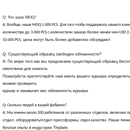
Q: Что ваше MOQ?
A: Вообще, наше MOQ 5.000 PCS. Для того чтобы поддержать нашего кли
количества до
заказа более
3.000 PCS с количеством
менее чем USD 2
цена могут быть более добавочно обсуждают.
10.000 PCS,
Q: Существующий образец свободен обязанности?
A: По мере того как мы предлагаем существующий образец беспл
для клиента.
ответствена
Пожалуйста препятствуйте нам иметь вашего курьера определить
можем проверить
курьер и закавычит вас обязанность курьера.
Q: Сколько людей в вашей фабрике?
от различных отделов, включая
A: Мы имеем около 200 работников
п
отдел, оборудовать/отдел прессформы
. Наши
, отдел качества
техн
в индустрии Tinplate.
богатые опыты