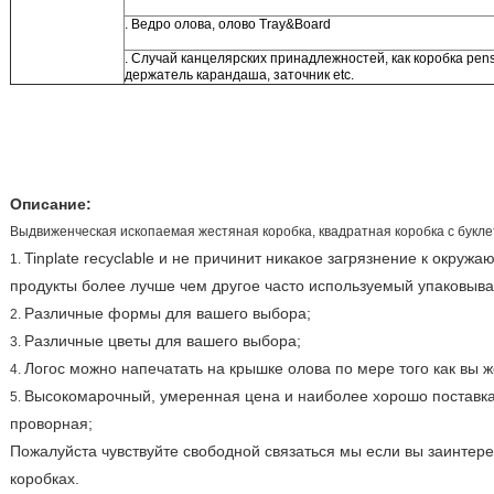
. Ведро олова, олово Tray&Board
. Случай канцелярских принадлежностей, как коробка pensi
держатель карандаша, заточник etc.
Описание:
Выдвиженческая ископаемая жестяная коробка, квадратная коробка с букле
Tinplate recyclable и не причинит никакое загрязнение к окруж
1.
продукты более лучше чем другое часто используемый упаковыва
Различные формы для вашего выбора;
2.
Различные цветы для вашего выбора;
3.
Логос можно напечатать на крышке олова по мере того как вы ж
4.
Высокомарочный, умеренная цена и наиболее хорошо поставк
5.
проворная;
Пожалуйста чувствуйте свободной связаться мы если вы заинтер
коробках.