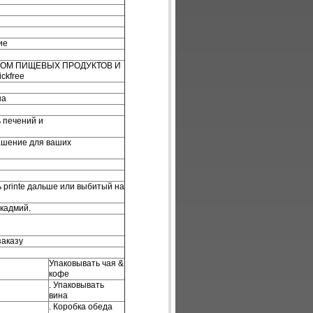
ие
ВОМ ПИЩЕВЫХ ПРОДУКТОВ И
ckfree
на
ь печений и
рашение для ваших
 printe дальше или выбитый на
 кадмий.
ы.
заказу
Упаковывать чая &
кофе
. Упаковывать
вина
. Коробка обеда