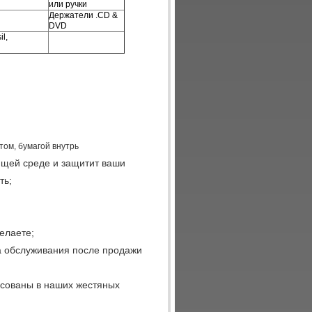
или ручки
Держатели .CD &
DVD
l,
том, бумагой внутрь
ающей среде и защитит ваши
ть;
елаете;
а обслуживания после продажи
есованы в наших жестяных