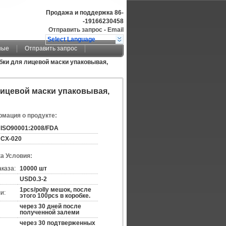
Продажа и поддержка
86-
-19166230458
Отправить запрос
-
Email
Select Language
ные
Отправить запрос
ки для лицевой маски упаковывая,
ицевой маски упаковывая,
мация о продукте:
ISO90001:2008/FDA
CX-020
а Условия:
аказа:
10000 шт
USD0.3-2
1pcs/polly мешок, после
и:
этого 100pcs в коробке.
через 30 дней после
полученной залеми
через 30 подтверженных