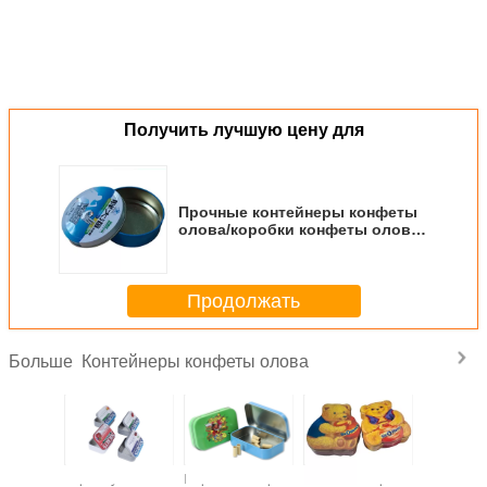
Получить лучшую цену для
Прочные контейнеры конфеты
олова/коробки конфеты олова
для сладостного хранения
Продолжать
Контейнеры конфеты олова
Больше
танный
Прямоугольный
Персонализированные
Контейнеры
контей