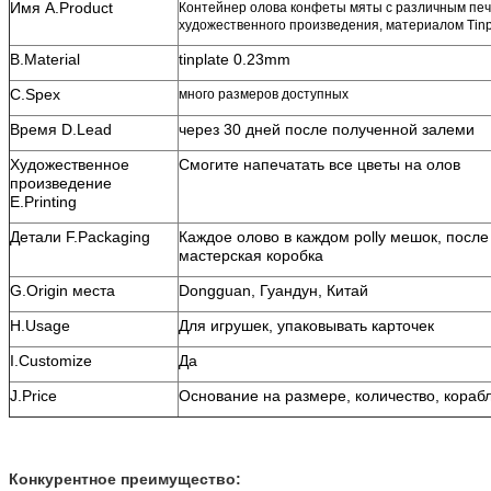
Имя A.Product
Контейнер олова конфеты мяты с различным пе
художественного произведения, материалом Tinp
B.Material
tinplate 0.23mm
C.Spex
много размеров доступных
Время D.Lead
через 30 дней после полученной залеми
Художественное
Смогите напечатать все цветы на олов
произведение
E.Printing
Детали F.Packaging
Каждое олово в каждом polly мешок, после
мастерская коробка
G.Origin места
Dongguan, Гуандун, Китай
H.Usage
Для игрушек, упаковывать карточек
I.Customize
Да
J.Price
Основание на размере, количество, кораб
Конкурентное преимущество: