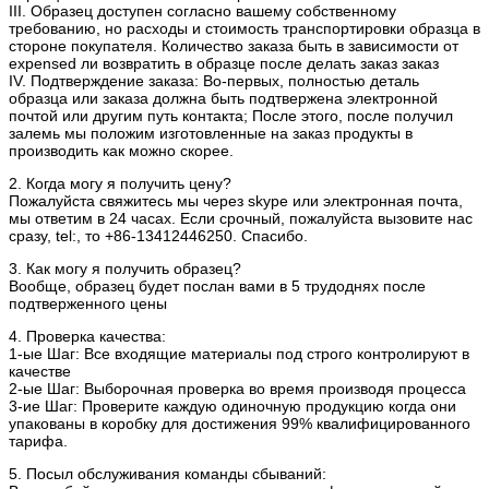
III. Образец доступен согласно вашему собственному
требованию, но расходы и стоимость транспортировки образца в
стороне покупателя. Количество заказа быть в зависимости от
expensed ли возвратить в образце после делать заказ заказ
IV. Подтверждение заказа: Во-первых, полностью деталь
образца или заказа должна быть подтвержена электронной
почтой или другим путь контакта; После этого, после получил
залемь мы положим изготовленные на заказ продукты в
производить как можно скорее.
2. Когда могу я получить цену?
Пожалуйста свяжитесь мы через skype или электронная почта,
мы ответим в 24 часах. Если срочный, пожалуйста вызовите нас
сразу, tel:, то +86-13412446250. Спасибо.
3. Как могу я получить образец?
Вообще, образец будет послан вами в 5 трудоднях после
подтверженного цены
4. Проверка качества:
1-ые Шаг: Все входящие материалы под строго контролируют в
качестве
2-ые Шаг: Выборочная проверка во время производя процесса
3-ие Шаг: Проверите каждую одиночную продукцию когда они
упакованы в коробку для достижения 99% квалифицированного
тарифа.
5. Посыл обслуживания команды сбываний: