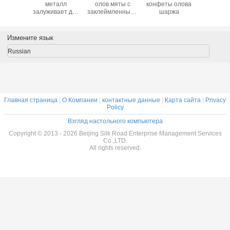
й цвет
металл
олов мяты с
конфеты олова
конфеты
nts
залуживает для
заклеймленными
шаржа
мета
йнеры
продажи
логотипом
ы олова
изготовленное
контейнерами
на заказ олово
олова коробки
Измените язык
хранения с
конфеты олова
контейнерами
винтажными
Russian
олова конфеты
крышки
оптовыми
Главная страница
|
О Компании
|
контактные данные
|
Карта сайта
|
Privacy
Policy
Взгляд настольного компьютера
Copyright © 2013 - 2026 Beijing Silk Road Enterprise Management Services
Co.,LTD.
All rights reserved.