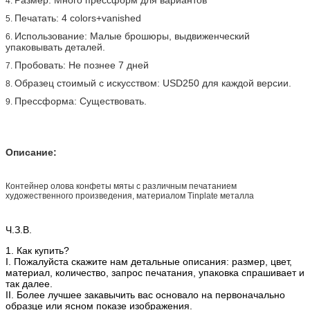
4.
Печатать: 4 colors+vanished
5.
Использование: Малые брошюры, выдвиженческий
6.
упаковывать деталей.
Пробовать: Не познее 7 дней
7.
Образец стоимый с искусством: USD250 для каждой версии.
8.
Прессформа: Существовать.
9.
Описание:
Контейнер олова конфеты мяты с различным печатанием
художественного произведения, материалом Tinplate металла
Ч.З.В.
1. Как купить?
I. Пожалуйста скажите нам детальные описания: размер, цвет,
материал, количество, запрос печатания, упаковка спрашивает и
так далее.
II. Более лучшее закавычить вас основало на первоначально
образце или ясном показе изображения.