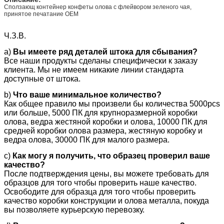
Сползающ контейнер конфеты олова с флейвором зеленого чая,
Материал:
Tinplate первой ранга
принятое печатание OEM
Толщина:
tinplate толщины
Ч.З.В.
0.21/0.23/0.25/0.28/0.30/0.35mm
a)
Вы имеете ряд деталей штока для сбывания?
Размер:
опционный
Все наши продукты сделаны специфически к заказу
Структура:
Top+bottom
клиента. Мы не имеем никакие линии стандарта
доступные от штока.
Печатать:
4C смещенное color+vanish
b)
Что ваше минимальное количество?
Политура:
Shinny законченный/штейновый etc.
Как общее правило мы произвели бы количества 5000pcs
законченный/хрустом законченный
или больше, 5000 ПК для крупноразмерной коробки
олова, ведра жестяной коробки и олова, 10000 ПК для
MOQ:
10,000PCS
средней коробки олова размера, жестяную коробку и
ведра олова, 30000 ПК для малого размера.
Срок поставки:
через 4-5 подтверженных недель после
образца
c)
Как могу я получить, что образец проверил ваше
качество?
Термины
T/T ИЛИ L/C в виде
После подтверждения цены, вы можете требовать для
компенсации:
образцов для того чтобы проверить наше качество.
Торговые
FOB, CIF, DDP, DDU, EXW etc.
Освободите для образца для того чтобы проверить
термины:
качество коробки конструкции и олова металла, покуда
вы позволяете курьерскую перевозку.
Сертификат:
ISO, УПРАВЛЕНИЕ ПО САНИТАРНОМУ
НАДЗОРУ ЗА КАЧЕСТВОМ ПИЩЕВЫХ