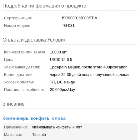
Подробная информация о продукте
Сертификация:
ISO90001:2008/FDA
Номер модели:
TG-031
Оплата и доставка Условия
Количество мин заказа:
10000 шт
Цена:
USD0.15-0.5
Упаковывая детали:
1pcs/polly мешок, после этого 400pcs/carton
Время доставки:
через 25-35 дней после полученной залеми
Условия оплаты:
T/T, L/C в виде
Поставка способности:
20,000pcs/day
описание
Контейнеры конфеты олова
Применение:
упаковывать конфеты и мят
Материал:
Tinplate