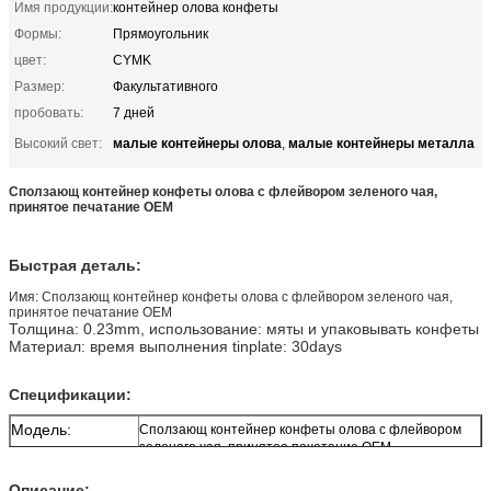
Имя продукции:
контейнер олова конфеты
Формы:
Прямоугольник
цвет:
CYMK
Размер:
Факультативного
пробовать:
7 дней
малые контейнеры олова
малые контейнеры металла
Высокий свет:
,
Сползающ контейнер конфеты олова с флейвором зеленого чая,
принятое печатание OEM
Быстрая деталь:
Имя: Сползающ контейнер конфеты олова с флейвором зеленого чая,
принятое печатание OEM
Толщина: 0.23mm, использование: мяты и упаковывать конфеты
Материал: время выполнения tinplate: 30days
Спецификации:
Модель:
Сползающ контейнер конфеты олова с флейвором
зеленого чая, принятое печатание OEM
Деталь никакой:
TG-031
Описание: