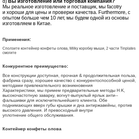
d)
Вы изготовление или торговая компания?
ПРОДУКТОВ И МЕДИКАМЕНТОВ,
Мы реальное изготовление и поставщик, мы facotry
ревизионные отчеты, ects SGS.
и хороши для цены и проверки качества. Furthermore, с
опытом больше чем 10 лет, мы будем одной из основы
Способность:
Мы имеем наш собственный отдел tooling и
изготовляем в Китае.
конструкции. Все формы и конструкции
доступны, логосы и художественное
произведение клиентов можно напечатать или
Применения:
выбить на коробках.
Сползите контейнер конфеты олова, Milky коробку мыши, 2 части Tinplates
Дополнительный:
Большому части OEM и пробным заказам
смогите
тепло радушная, спечиальная скидка
предложат основание к вашему заказу. Мы
Конкурентное преимущество:
всегда обеспечиваем проворную поставку и
удовлетворенное обслуживание.
Все конструкции доступная, прочная & продолжительная польза,
фабрика сразу, хорошее качество с конкурентоспособной ценой,
методами привлекательного возникновения
Характеристики, мы примем предварительные методы H.K,
высокочастотную заварку, вогнут-выпуклый ярлык анти--
фальшивки для исключительнейшего клиента. Обе
поднимающих вверх губы крышки и дна антиржавейны, против
высокого давления. И превосходный внутри
уплотнение общего обслуживания.
Контейнер конфеты олова