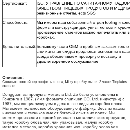
Сертификат:
ISO, УПРАВЛЕНИЕ ПО САНИТАРНОМУ НАДЗОР
КАЧЕСТВОМ ПИЩЕВЫХ ПРОДУКТОВ И МЕДИК
ревизионные отчеты, ects SGS.
Способность:
Мы имеем наш собственный отдел tooling и конс
формы и конструкции доступны, логосы и худож
произведение клиентов можно напечатать или в
коробках.
Дополнительный:
Большому части OEM и пробным заказам тепло
спечиальная скидка предложат основание к ваш
всегда обеспечиваем проворную поставку и
удовлетворенное обслуживание.
Описание:
Сползите контейнер конфеты олова, Milky коробку мыши, 2 части Tinplates
смогите
Dongguan вы продукты металла Ltd. Ze были установлены в
Гонконге в 1987. (Имя формата chunkuen CO. Ltd. индустрии) с
1987, мы специализируем в делать все виды из коробок олова.
Мы имеем польностью оборудованную фабрику. Весь из наших
инженеров и техников имеют богатый опыт в их полях. Мы
можем произвести широкий диапазон металлических продуктов,
такую коробку олова чая, чай упаковывая, малую коробку
металла металла, коробку хранения чая, коробку олова чая