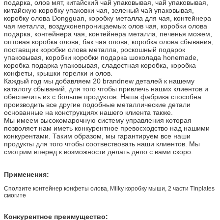
подарка, олов мят, китайский чай упаковывая, чай упаковывая,
китайскую коробку упаковки чая, зеленый чай упаковывая,
коробку олова Dongguan, коробку металла для чая, контейнера
чая металла, воздухонепроницаемых олов чая, коробки олова
подарка, контейнера чая, контейнера металла, печенья можем,
оптовая коробка олова, бак чая олова, коробка олова сбывания,
поставщик коробки олова металла, роскошный подарок
упаковывая, коробки коробки подарка шоколада honemade,
коробка подарка упаковывая, сладостная коробка, коробка
конфеты, крышки горелки и олов.
Каждый год мы добавляем 20 brandnew деталей к нашему
каталогу сбываний, для того чтобы привлечь наших клиентов и
обеспечить их с больше продуктов. Наша фабрика способна
производить все другие подобные металлические детали
основанные на конструкциях нашего клиента также.
Мы имеем высокомарочную систему управления которая
позволяет нам иметь конкурентное превосходство над нашими
конкурентами. Таким образом, мы гарантируем все наши
продукты для того чтобы соотвествовать наши клиентов. Мы
смотрим вперед к возможности делать дело с вами скоро.
Применения:
Сползите контейнер конфеты олова, Milky коробку мыши, 2 части Tinplates
смогите
Конкурентное преимущество: