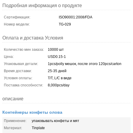
Подробная информация о продукте
Сертификация:
ISO90001:2008/FDA
Номер модели:
TG-029
Оплата и доставка Условия
Количество мин заказа:
10000 шт
Цена:
USD0.15-1
Упаковывая детали:
1pcs/polly мешок, после этого 120pcs/carton
Время доставки:
25-35 дней
Условия оплаты:
T/T, L/C в виде
Поставка способности:
8,000pcs/day
описание
Контейнеры конфеты олова
Применение:
упаковывать конфеты и мят
Материал:
Tinplate