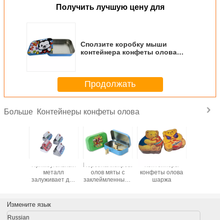
Получить лучшую цену для
Сползите коробку мыши
контейнера конфеты олова
Milky, 2 части Tinplates смогите
Продолжать
Контейнеры конфеты олова
Больше
танный
Прямоугольный
Персонализированные
Контейнеры
контей
й цвет
металл
олов мяты с
конфеты олова
конфеты
nts
залуживает для
заклеймленными
шаржа
мета
йнеры
продажи
логотипом
ы олова
изготовленное
контейнерами
на заказ олово
олова коробки
Измените язык
хранения с
конфеты олова
контейнерами
винтажными
Russian