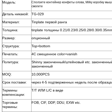
Модель:
Сползите контейнер конфеты олова, Milky коробку мыши,
смогите
Деталь никакой:
TG-029
Материал:
Tinplate первой ранга
Толщина:
tinplate толщины 0.21/0.23/0.25/0.28/0.30/0.35m
Размер:
опционный
Структура:
Top+bottom
Печатать:
4C смещенное color+vanish
Политура:
Shinny законченный/штейновый etc. законченны
законченный
MOQ:
10,000PCS
Срок поставки:
через 4-5 подтверженных недель после образца
Термины
T/T ИЛИ L/C в виде
компенсации:
Торговые
FOB, CIF, DDP, DDU, EXW etc.
термины: