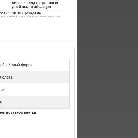
через 30 подтверженных
дней после образцов
ости:
10, 000pcs/день
бой и белый фарфор
а олова
лый
я
ной вставкой внутрь