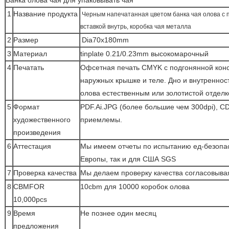
Банка олова чая для упаковывать чая
1
Название продукта
Черным напечатанная цветом банка чая олова с 
вставкой внутрь, коробка чая металла
2
Размер
Dia70x180mm
3
Материал
tinplate 0.21/0.23mm высокомарочный
4
Печатать
Офсетная печать CMYK с подгонянной конс
наружных крышке и теле. Дно и внутреннос
олова естественным или золотистой отделк
5
Формат
PDF.Ai.JPG (более большие чем 300dpi), C
художественного
приемлемы.
произведения
6
Аттестация
Мы имеем отчеты по испытанию ед-безопас
Европы, так и для США SGS
7
Проверка качества
Мы делаем проверку качества согласовывая
8
CBMFOR
10cbm для 10000 коробок олова
10,000pcs
9
Время
Не познее один месяц
предложения