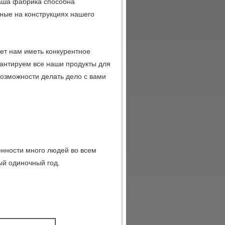
Наша фабрика способна
ные на конструкциях нашего
ет нам иметь конкурентное
рантируем все наши продукты для
возможности делать дело с вами
енности много людей во всем
ый одиночный год.