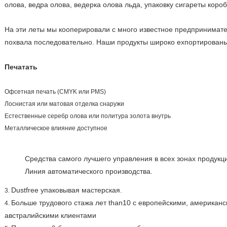
олова, ведра олова, ведерка олова льда, упаковку сигареты короб
На эти леты мы кооперировали с много известное предпринимате
похвала последовательно. Наши продукты широко ехпортированы
Печатать
Офсетная печать (CMYK или PMS)
Лоснистая или матовая отделка снаружи
Естественные серебр олова или политура золота внутрь
Металлическое влияние доступное
Средства самого лучшего управления в всех зонах продукции,
Линия автоматического производства.
Dustfree упаковывая мастерская.
3.
Больше трудового стажа лет than10 с европейскими, американс
4.
австралийскими клиентами