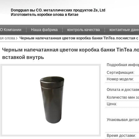
Dongguan вы CO. металлических продуктов Ze, Ltd
Изготовитель коробки олова в Китае
О Компании
Наша фабрика
контроль качества
контактные дан
ая олова
Черным напечатанная цветом коробка банки TinTea лоснистая с
Черным напечатанная цветом коробка банки TinTea л
вставкой внутрь
Подробная инфор
Сертификация:
Номер модели:
Оплата и доставк
Количество мин з
Цена:
Упаковывая детал
Время доставки: