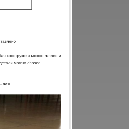
ставлено
бая конструкция можно runned и
детали можно chosed
вывая