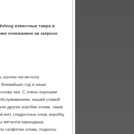
 Wuloog известные тавра в
ение основанное на запросе
ь, коробка чая металла
о ближайших год и наши
 олова чая. С очень хорошим
 обслуживанием, нашей славой
ли другие коробки олова, такие
в мят, сладостные олов, коробку
кы металла карандаша,
ели салфетки олова, подносы