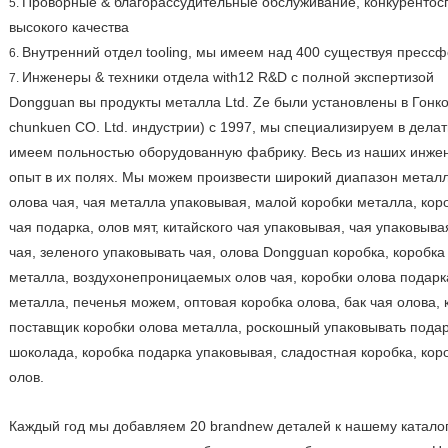
Проворные & благорассудительные обслуживание, конкурентос
5.
высокого качества
Внутренний отдел tooling, мы имеем над 400 существуя пресс
6.
Инженеры & техники отдела with12 R&D с полной экспертизой
7.
Dongguan вы продукты металла Ltd. Ze были установлены в Гонк
chunkuen CO. Ltd. индустрии) с 1997, мы специализируем в делат
имеем польностью оборудованную фабрику. Весь из наших инжен
опыт в их полях. Мы можем произвести широкий диапазон металли
олова чая, чая металла упаковывая, малой коробки металла, кор
чая подарка, олов мят, китайского чая упаковывая, чая упаковыва
чая, зеленого упаковывать чая, олова Dongguan коробка, коробка
металла, воздухонепроницаемых олов чая, коробки олова подарка
металла, печенья можем, оптовая коробка олова, бак чая олова,
поставщик коробки олова металла, роскошный упаковывать подар
шоколада, коробка подарка упаковывая, сладостная коробка, кор
олов.
Каждый год мы добавляем 20 brandnew деталей к нашему каталог