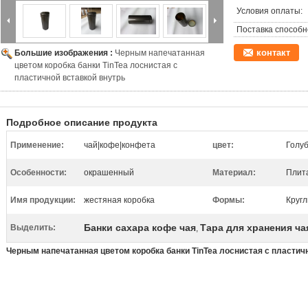
Условия оплаты:
Поставка способн
контакт
Большие изображения :
Черным напечатанная
цветом коробка банки TinTea лоснистая с
пластичной вставкой внутрь
Подробное описание продукта
Применение:
чай|кофе|конфета
цвет:
Голу
Особенности:
окрашенный
Материал:
Плит
Имя продукции:
жестяная коробка
Формы:
Круг
Банки сахара кофе чая
Тара для хранения ча
Выделить:
,
Черным напечатанная цветом коробка банки TinTea лоснистая с пластич