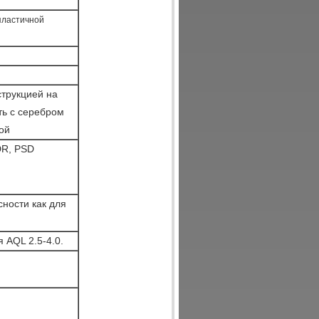
пластичной
трукцией на
ть с серебром
ой
DR, PSD
ности как для
 AQL 2.5-4.0.