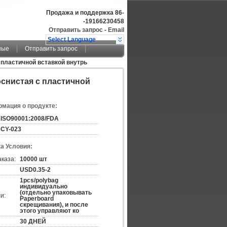
Продажа и поддержка
86-
-19166230458
Отправить запрос
-
Email
Select Language
ные
Отправить запрос
 пластичной вставкой внутрь
оснистая с пластичной
мация о продукте:
ISO90001:2008/FDA
CY-023
а Условия:
аказа:
10000 шт
USD0.35-2
1pcs/polybag
индивидуально
(отдельно упаковывать
и:
Paperboard
скрещивания), и после
этого управляют ко
30 ДНЕЙ