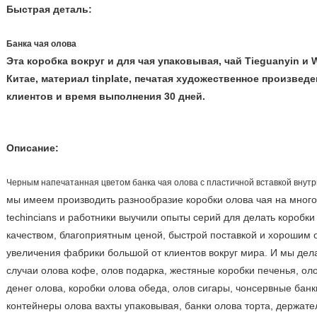
Быстрая деталь:
Банка чая олова
Эта коробка вокруг и для чая упаковывая, чай Tieguanyin и
Китае, материал tinplate, печатая художественное произвед
клиентов и время выполнения 30 дней.
Описание:
Черным напечатанная цветом банка чая олова с пластичной вставкой внутр
мы имеем производить разнообразие коробки олова чая на мног
techincians и работники выучили опыты серий для делать коробки
качеством, благоприятным ценой, быстрой поставкой и хорошим
увеличения фабрики большой от клиентов вокруг мира. И мы дела
случаи олова кофе, олов подарка, жестяные коробки печенья, оло
денег олова, коробки олова обеда, олов сигары, чонсервные бан
контейнеры олова вахты упаковывая, банки олова торта, держат