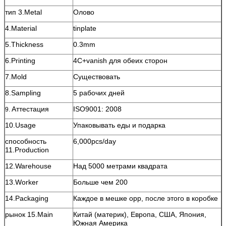
тип 3.Metal
Олово
4.Material
tinplate
5.Thickness
0.3mm
6.Printing
4C+vanish для обеих сторон
7.Mold
Существовать
8.Sampling
5 рабочих дней
Аттестация
ISO9001: 2008
9.
10.Usage
Упаковывать еды и подарка
способность
6,000pcs/day
11.Production
12.Warehouse
Над 5000 метрами квадрата
13.Worker
Больше чем 200
14.Packaging
Каждое в мешке opp, после этого в коробке
рынок 15.Main
Китай (материк), Европа, США, Япония,
Южная Америка