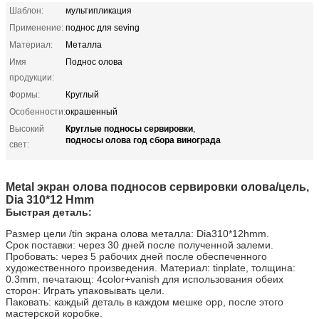
Шаблон:
мультипликация
Применение:
поднос для seving
Материал:
Металла
Имя
Поднос олова
продукции:
Формы:
Круглый
Особенности:
окрашенный
Круглые подносы сервировки
Высокий
,
подносы олова год сбора винограда
свет:
Metal экран олова подносов сервировки олова/цель,
Dia 310*12 Hmm
Быстрая деталь:
Размер цели /tin экрана олова металла: Dia310*12hmm.
Срок поставки: через 30 дней после полученной залеми.
Пробовать: через 5 рабочих дней после обеспеченного
художественного произведения. Материал: tinplate, толщина:
0.3mm, печатающ: 4color+vanish для использования обеих
сторон: Играть упаковывать цели.
Паковать: каждый деталь в каждом мешке opp, после этого
мастерской коробке.