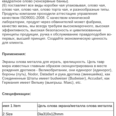
квадратное олово (чонсервные банкы).
(6) поставляет все виды коробки чая упаковывая, олово чая,
олово чая, олово чая, олово торта чая, и разнообразные типы.
Продукты компании проходили аттестацию управления
качеством ISO9001-2008. С качеством клинической
лаборатории, продукт через обвинителей может фабрика,
качество жизнь, мы всегда требуем высокомарочного, высокая
эффективность, высокая безопасность и цивилизованные
принципы продукции, ручка к обслуживанию правдоподобия во-
первых, высший принцип. Создайте экономическую ценность
для клиента.
Применения:
Экраны олова металла для играть, зрелищность. Цель тавр
мира известных главным образом сконцентрирована в месте
рождения дротиков - Великобритании, они единорог (единорог),
бороны (путь), Nodor, Datadart и рука дротика (змеешейка), как
Соединенные Штаты имеет budweiser (Budwiser), Accudart, как
Германия имеет Вильму (выигрыш. Макс), etc.
Спецификации:
имя 1.Item
Цель олова экрана/металла олова металла
2.Size
Dia310x12hmm