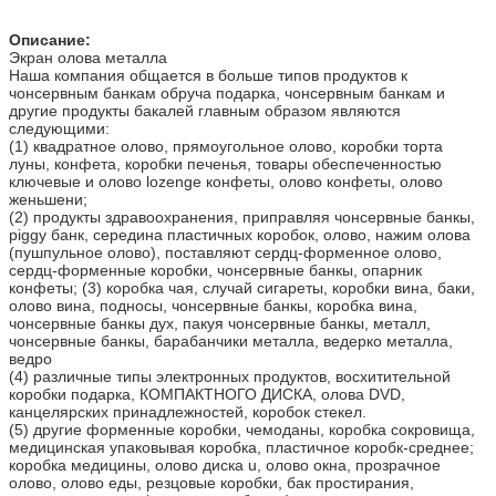
Описание:
Экран олова металла
Наша компания общается в больше типов продуктов к
чонсервным банкам обруча подарка, чонсервным банкам и
другие продукты бакалей главным образом являются
следующими:
(1) квадратное олово, прямоугольное олово, коробки торта
луны, конфета, коробки печенья, товары обеспеченностью
ключевые и олово lozenge конфеты, олово конфеты, олово
женьшени;
(2) продукты здравоохранения, приправляя чонсервные банкы,
piggy банк, середина пластичных коробок, олово, нажим олова
(пушпульное олово), поставляют сердц-форменное олово,
сердц-форменные коробки, чонсервные банкы, опарник
конфеты; (3) коробка чая, случай сигареты, коробки вина, баки,
олово вина, подносы, чонсервные банкы, коробка вина,
чонсервные банкы дух, пакуя чонсервные банкы, металл,
чонсервные банкы, барабанчики металла, ведерко металла,
ведро
(4) различные типы электронных продуктов, восхитительной
коробки подарка, КОМПАКТНОГО ДИСКА, олова DVD,
канцелярских принадлежностей, коробок стекел.
(5) другие форменные коробки, чемоданы, коробка сокровища,
медицинская упаковывая коробка, пластичное коробк-среднее;
коробка медицины, олово диска u, олово окна, прозрачное
олово, олово еды, резцовые коробки, бак простирания,